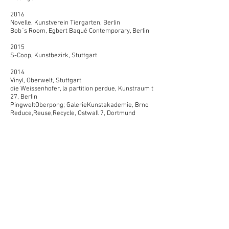
2016
Novelle, Kunstverein Tiergarten, Berlin​
Bob´s Room, Egbert Baqué Contemporary, Berlin
2015
S-Coop, Kunstbezirk, Stuttgart
2014
Vinyl, Oberwelt, Stuttgart
die Weissenhofer, la partition perdue, Kunstraum t
27, Berlin
PingweltOberpong; GalerieKunstakademie, Brno
Reduce,Reuse,Recycle, Ostwall 7, Dortmund
2013
Dialog-Trialog, Museum Biedermann,
Donaueschingen
schöne Blätter , Schaufenster, Berlin
2012
Die Weissenhofer, Galerie der Stadt Backnang
2011
Dialog-Trialog, Museum Biedermann,
Donaueschingen
Schöne Blätter , Schaufenster, Berlin
radical research, Die Weissenhofer, Ulmer