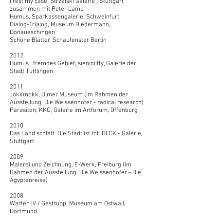
I rest my case, Strzelski Galerie , Stuttgart
zusammen mit Peter Lamb
Humus, Sparkassengalerie, Schweinfurt
Dialog-Trialog, Museum Biedermann,
Donaueschingen
Schöne Blätter, Schaufenster Berlin
2012
Humus , fremdes Gebiet, sieniniitty, Galerie der
Stadt Tuttlingen
2011
Jokkmokk, Ulmer Museum (im Rahmen der
Ausstellung: Die Weissenhofer - radical research)
Parasiten, KKO, Galerie im Artforum, Offenburg
2010
Das Land schläft. Die Stadt ist tot. DECK - Galerie,
Stuttgart
2009
Malerei und Zeichnung, E-Werk, Freiburg (im
Rahmen der Ausstellung: Die Weissenhofer - Die
Ägyptenreise)
2008
Warten IV / Gestrüpp, Museum am Ostwall,
Dortmund