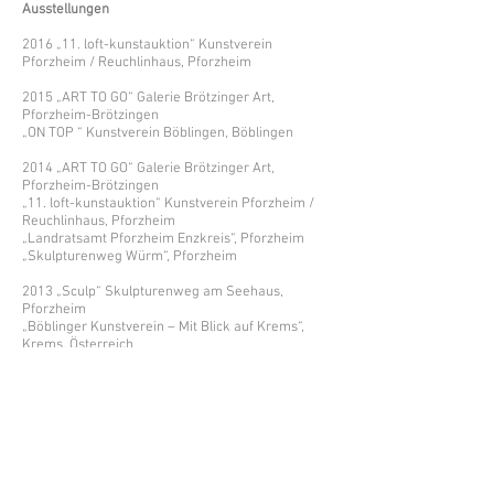
Ausstellungen
2016 „11. loft-kunstauktion“ Kunstverein
Pforzheim / Reuchlinhaus, Pforzheim
2015 „ART TO GO“ Galerie Brötzinger Art,
Pforzheim-Brötzingen
„ON TOP “ Kunstverein Böblingen, Böblingen
2014 „ART TO GO“ Galerie Brötzinger Art,
Pforzheim-Brötzingen
„11. loft-kunstauktion“ Kunstverein Pforzheim /
Reuchlinhaus, Pforzheim
„Landratsamt Pforzheim Enzkreis“, Pforzheim
„Skulpturenweg Würm“, Pforzheim
2013 „Sculp“ Skulpturenweg am Seehaus,
Pforzheim
„Böblinger Kunstverein – Mit Blick auf Krems“,
Krems, Österreich
2012 „10. loft-kunstauktion“ Kunstverein
Pforzheim / Reuchlinhaus, Pforzheim
2011 „Vielfalt I – Kunst aus dem Enzkreis
Sparkasse Pforzheim Calw, Pforzheim
„Auf dem Sockel“, Vaihingen