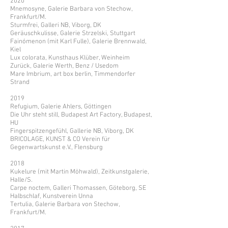
2020
Mnemosyne, Galerie Barbara von Stechow,
Frankfurt/M.
Sturmfrei, Galleri NB, Viborg, DK
Geräuschkulisse, Galerie Strzelski, Stuttgart
Fainómenon (mit Karl Fulle), Galerie Brennwald,
Kiel
Lux colorata, Kunsthaus Klüber, Weinheim
Zurück, Galerie Werth, Benz / Usedom
Mare Imbrium, art box berlin, Timmendorfer
Strand
2019
Refugium, Galerie Ahlers, Göttingen
Die Uhr steht still, Budapest Art Factory, Budapest,
HU
Fingerspitzengefühl, Gallerie NB, Viborg, DK
BRICOLAGE, KUNST & CO Verein für
Gegenwartskunst e.V., Flensburg
2018
Kukelure (mit Martin Möhwald), Zeitkunstgalerie,
Halle/S.
Carpe noctem, Galleri Thomassen, Göteborg, SE
Halbschlaf, Kunstverein Unna
Tertulia, Galerie Barbara von Stechow,
Frankfurt/M.