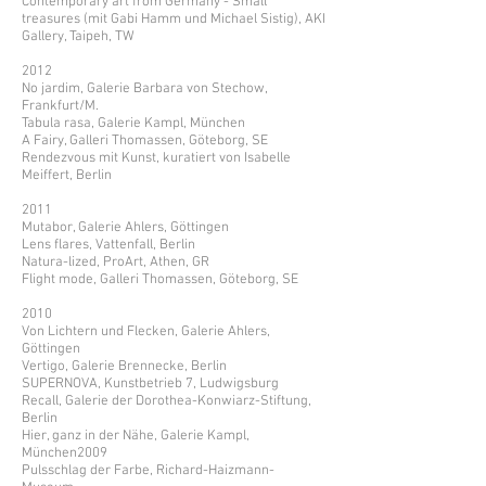
Contemporary art from Germany - Small
treasures (mit Gabi Hamm und Michael Sistig), AKI
Gallery, Taipeh, TW
2012
No jardim, Galerie Barbara von Stechow,
Frankfurt/M.
Tabula rasa, Galerie Kampl, München
A Fairy, Galleri Thomassen, Göteborg, SE
Rendezvous mit Kunst, kuratiert von Isabelle
Meiffert, Berlin
2011
Mutabor, Galerie Ahlers, Göttingen
Lens flares, Vattenfall, Berlin
Natura-lized, ProArt, Athen, GR
Flight mode, Galleri Thomassen, Göteborg, SE
2010
Von Lichtern und Flecken, Galerie Ahlers,
Göttingen
Vertigo, Galerie Brennecke, Berlin
SUPERNOVA, Kunstbetrieb 7, Ludwigsburg
Recall, Galerie der Dorothea-Konwiarz-Stiftung,
Berlin
Hier, ganz in der Nähe, Galerie Kampl,
München2009
Pulsschlag der Farbe, Richard-Haizmann-