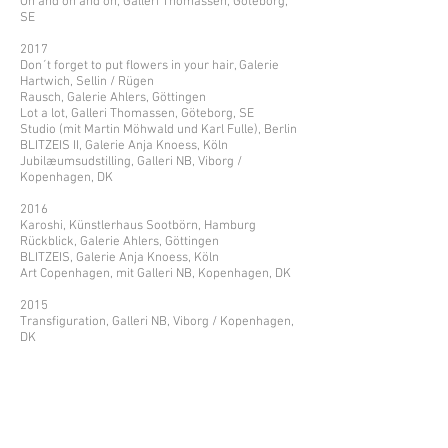
On and on and on, Galleri Thomassen, Göteborg,
SE
2017
Don´t forget to put flowers in your hair, Galerie
Hartwich, Sellin / Rügen
Rausch, Galerie Ahlers, Göttingen
Lot a lot, Galleri Thomassen, Göteborg, SE
Studio (mit Martin Möhwald und Karl Fulle), Berlin
BLITZEIS II, Galerie Anja Knoess, Köln
Jubilæumsudstilling, Galleri NB, Viborg /
Kopenhagen, DK
2016
Karoshi, Künstlerhaus Sootbörn, Hamburg
Rückblick, Galerie Ahlers, Göttingen
BLITZEIS, Galerie Anja Knoess, Köln
Art Copenhagen, mit Galleri NB, Kopenhagen, DK
2015
Transfiguration, Galleri NB, Viborg / Kopenhagen,
DK
JETZT... UND WEITER, Malerei Vol. II, Galerie Anja
Knoess, Köln
Påsksalong, Galleri Thomassen, Göteborg, SE
11 Künstler - 1 Format, Galerie Ahlers,
Göttingen2014
Rückblick - Ausblick, Galerie Kampl, München