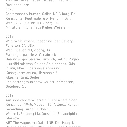
Karoshi Rockenhausen, Museum Pachen,
Rockenhausen
2020
Contemporary human, Galleri NB, Viborg, DK
Kunst unter Reet, galerie w, Keitum / Sylt
Waou 2020, Galleri NB, Viborg, DK
Miniaturen, Kunsthaus Klüber, Weinheim
2019
Who, what, where, Josephine Joan Gallery,
Fullerton, CA, USA
Waou, Galleri NB, Viborg, DK
Painting…, galerie w, Osnabrück
Beauty & Spa, Galerie Hartwich, Sellin / Rügen
… erzähl mir was, Galerie Anja Knoess, Köln
In situ, Altes Buderus-Gelände und
Kunstgussmuseum, Hirzenhain /
Altes Rentamt, Gedern
The easter group show, Galleri Thomassen,
Göteborg, SE
2018
Auf unbekanntem Terrain - Landschaft in der
Kunst nach 1945, Museum für Aktuelle Kunst -
Sammlung Hurrle, Durbach
Where is Philadelphia, Gutshaus Philadelphia,
Storkow
ART The Hague, mit Galleri NB, Den Haag, NL