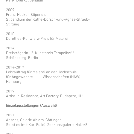
Karl-Hofer-Stipendium
2009
Franz-Hecker-Stipendium
Stipendium der Käthe-Dorsch-und-Agnes-Straub-
Stiftung
2010
Dorothea-Konwiarz-Preis für Malerei
2014
Preisträgerin 12. Kunstpreis Tempelhof /
Schöneberg, Berlin
2014-2017
Lehrauftrag für Malerei an der Hochschule
für Angewandte Wissenschaften (HAW),
Hamburg
2019
Artist-in-Residence, Art Factory, Budapest, HU
Einzelausstellungen (Auswahl)
2021
Absens, Galerie Ahlers, Göttingen
So ist es (mit Karl Fulle), Zeitkunstgalerie Halle/S.