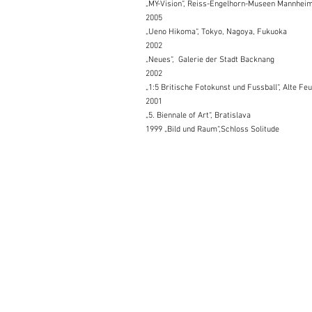
„MY-Vision“, Reiss-Engelhorn-Museen Mannhei
2005
„Ueno Hikoma“, Tokyo, Nagoya, Fukuoka
2002
„Neues“, Galerie der Stadt Backnang
2002
„1:5 Britische Fotokunst und Fussball“, Alte 
2001
„5. Biennale of Art“, Bratislava
1999 „Bild und Raum“,Schloss Solitude