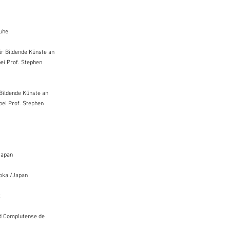
uhe
ür Bildende Künste an
bei Prof. Stephen
 Bildende Künste an
bei Prof. Stephen
Japan
oka /Japan
t
d Complutense de