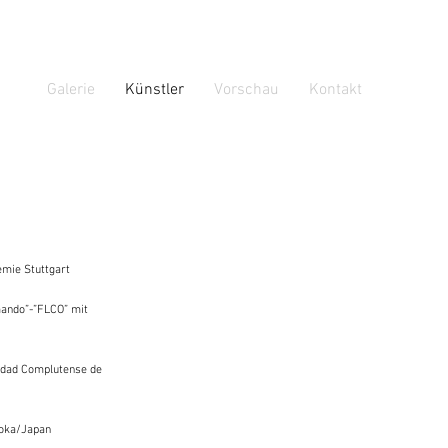
Galerie
Künstler
Vorschau
Kontakt
mie Stuttgart
ando”-”FLCO” mit
idad Complutense de
oka/Japan