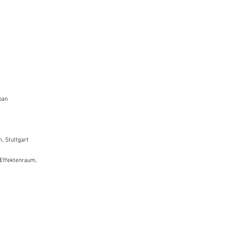
pan
m, Stuttgart
Effektenraum,