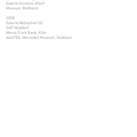
Galerie Incontro, Eitorf
Museum Müllheim
2008
Galerie Netuschiel (G)
SAP Walldorf
Merck Finck Bank, Köln
dieSTEG, Mercedes Museum, Stuttgart
2007
art Karlsruhe
Galerie Incontro, Eitdorf
cologne fine art
Boston consulting Group, Köln
2006
"Alphaville" zusammen mit Stefan Bombaci,
'DECK - Galerie für aktuelle Kunst, Stuttgart
Cologne Fine Art (Galerie Incontro)
Kunstverein, Esslingen
Art Gallery Festl & Maas Reutlingen
Städtische Galerie, Böblingen (G)
2005
KunstKöln (Galerie Incontro)
Galerie Sundermann, Würzburg
Galerie Netuschil, Darmstadt
Künstler Sonderbund Berlin (G)