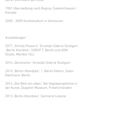
Berlin und Miami seit 2006
1981 Übersiedlung nach Regina, Sasketchawan /
Kanada
2000 - 2005 Kunststudium in Vancouver
Ausstellungen
2017 „Strictly Flowers“, Strzelski Galerie Stuttgart
„Berlin Klondike“, SOEHT 7, Berlin und UGM
Studio, Maribor (SL)
2016 „Derwische“, Strzelski Galerie Stuttgart
2015 „Berlin–Klondyke“, 1. Berlin Edition, Salon
Dahlmann, Berlin
2014 „Die Welt von oben“, Die Vogelperspektive in
der Kunst, Zeppelin-Museum, Friedrichshafen
2013 „Berlin-Klondyke“, Spinnerei Leipzig
Werkschau, Leipzig
2012 „Berlin-Klondyke“, Neuer Pfaffenhofener
Kunstverein e.V., Pfaffenhofen